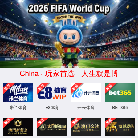
2026年世界杯(World Cup)足球
平台-Football Platform
首页
关于世界杯平台
新闻中心
党建动态
纪检监察
业务领域
企业文化
人力资源
联系我们
采购平台