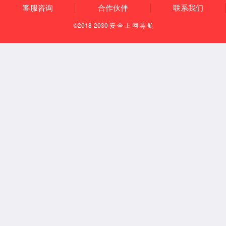
园区配套

供排水一体化
环境监测
供排水一体化
为解决石化基地内企业用水难题，经徐圩新区管委
会批准，2012年1月9日集团正式注册成立江苏世界杯平
台水务有限公司，进军环保水务业务板块。
经过十余年的发展，江苏世界杯平台水务有限公司
已逐步形成了以供排水一体化业务为核心，环境监测服
务为支撑的多领域、多要素、全方位的环境综合治理服
务体系。