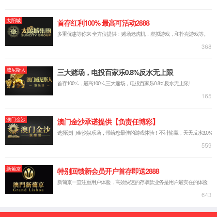
文化建设
人力资源
人才招聘
培训发展
联系我们
采购平台
供排水一体化


业务领域

环保水务

供排水一体化
能源投资
环保水务
工程建设