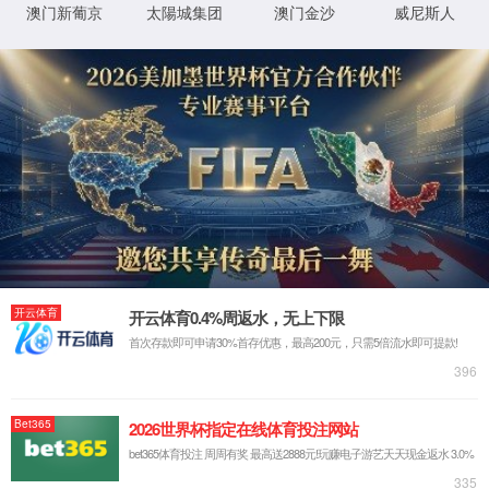
首页
关于世界杯平台
集团概况
子公司简介
荣誉资质
新闻中心
集团新闻
媒体报道
公示公告
安全生产
大事记
党建动态
党建新闻
党史学习教育
强国复兴有我
四中全会
中央八项
规定
纪检监察
举报热线
业务领域
能源投资
环保水务
工程建设
园区配套
企业文化