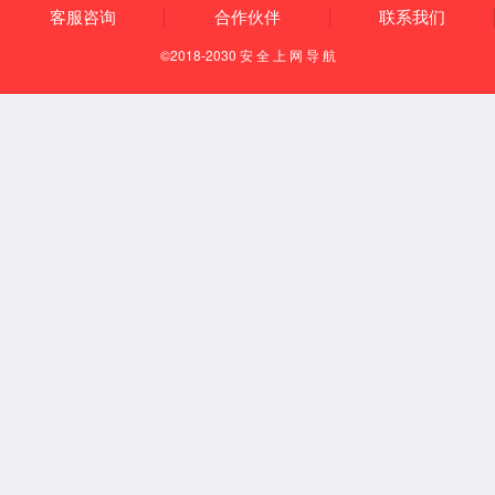
餐车招商公告（二次）
信息来源：
发布日期：2026-04-10 17:27:49 点击量:4605
江苏大陆桥酒店管理有限公司对
餐车
进行
开招商，欢迎有经济实力，社会信誉和经营管理
服务好的承租单位参加招商。现将有关事项公告
如下：
一、
项目简介
本次招商为
3
台餐车，
服务点位整体承包，
处点位分别为：
1
.
1
虹科餐车
：
位于
石化三道北侧、石化八路