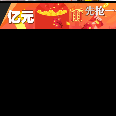
活动
党员干部传承红色基因、坚定理想信念，6月27日
员的引导下，全体人员依次参观了
“
连云港保卫战
景复原，全面展现了连云港地区波澜壮阔的革命
深刻感受到革命先辈们矢志不渝的理想信念和英
同志
以
“江山就是人民，人民就是江山”
为主题，